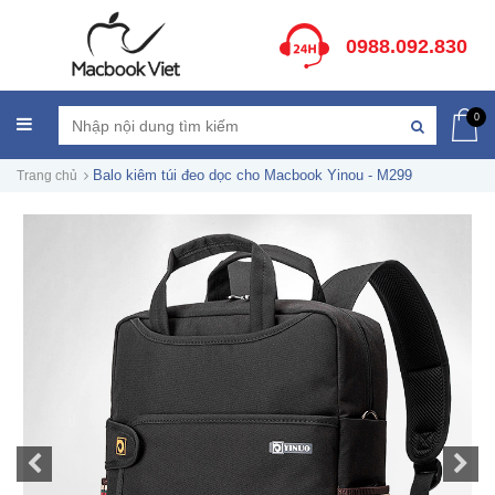
0988.092.830
0
Balo kiêm túi đeo dọc cho Macbook Yinou - M299
Trang chủ