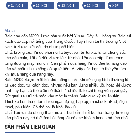
11 INCH
12 INCH
13 INCH
15 INCH
XSP
Mô tả
Balo cao cấp M299 được sản xuất bởi Yinuo- Đây là 1 hãng sx Balo túi
xách cao cấp nổi tiếng của Trung Quốc, Tuy nhiên tại thị trường Việt
Nam ít được biết đến do chưa phổ biến
Chất lượng của Yinuo phải nói là tuyệt vời từ túi xách, túi chống sốc
cho đến balo, Tất cả đều được làm từ chất liệu cao cấp, tỉ mỉ trong
từng đường may mũi chỉ, Sản phẩm của hãng Yinuo đều là hàng cao
cấp và phầu như không có sp rẻ tiền. Vì vậy các bạn có thể yên tâm
khi mua hàng của hãng này.
Balo M299 được thiết kế khá thông minh: Khi sử dụng bình thường là
túi đeo dọc, túi xách dọc, Nhưng nếu bạn đựng nhiều đồ, hoặc để được
rảnh tay bạn có thể biến nó thành 1 chiếc Balo chỉ trong vòng vài giây:
Rút quai sau túi và móc vào móc là thành Balo cực kỳ thuận tiện.
Thiết kế bên trong túi: nhiều ngăn đựng, Laptop, macbook, iPad, điện
thoại, phụ kiện. Có thể nói là khá đầy đủ
Chất liệu vải dù chống thấm nước, bụi bẩn, thiết kế thời trang, hi vọng
sản phẩm này có thể làm hài lòng tất cả các khách hàng khó tính nhất
SẢN PHẨM LIÊN QUAN