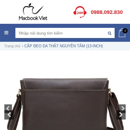
0988.092.830
0
CẶP ĐEO DA THẬT NGUYÊN TẤM (13-INCH)
Trang chủ