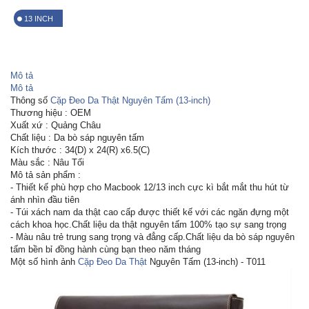
13 INCH
Mô tả
Mô tả
Thông số
Cặp Đeo Da Thật Nguyên Tấm (13-inch)
Thương hiệu : OEM
Xuất xứ : Quảng Châu
Chất liệu : Da bò sáp nguyên tấm
Kích thước : 34(D) x 24(R) x6.5(C)
Màu sắc : Nâu Tối
Mô tả sản phẩm :
- Thiết kế phù hợp cho Macbook 12/13 inch cực kì bắt mắt thu hút từ
ánh nhìn đầu tiên
- Túi xách nam da thật cao cấp được thiết kế với các ngăn đựng một
cách khoa học.Chất liệu da thật nguyên tấm 100% tạo sự sang trọng
- Màu nâu trẻ trung sang trọng và đẳng cấp.Chất liệu da bò sáp nguyên
tấm bền bỉ đồng hành cùng bạn theo năm tháng
Một số hình ảnh
Cặp Đeo Da Thật
Nguyên Tấm (13-inch) - T011