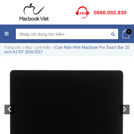
0988.092.830
0
Cụm Màn Hình Macbook Pro Touch Bar 15
Trang chủ
Mac - Linh Kiện
inch A1707 2016-2017