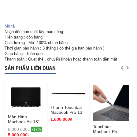
Mô tả
Nhận đổi màn chết lấy màn sống
Hiện trạng : còn hàng
Chất lượng : Mới 100% chính hãng
Thời gian bảo hành : 3 tháng ( có thể gia hạn bảo hành )
Giao hàng : Toàn quốc
Thanh toán : Quẹt thẻ , chuyển khoản hoặc thanh toán tiền mặt
SẢN PHẨM LIÊN QUAN
Thanh Touchbar
Macbook Pro 13
Màn Hình
inch 2020-2022 (
1.800.000₫
Macbook Air 13"
M1- M2 )
M3/M4
Touchbar
6.000.000₫
-17%
Macbook Pro
5.000.000₫
13/15 inch 2016-