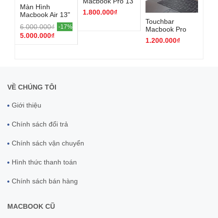
Macbook Pro 13
Màn Hình
inch 2020-2022 (
1.800.000₫
Macbook Air 13"
M1- M2 )
Touchbar
SS
M3/M4
6.000.000₫
-17%
Macbook Pro
11"
5.000.000₫
13/15 inch 2016-
la
1.200.000₫
80
2019 intel
VỀ CHÚNG TÔI
Giới thiệu
Chính sách đổi trả
Chính sách vận chuyển
Hình thức thanh toán
Chính sách bán hàng
MACBOOK CŨ