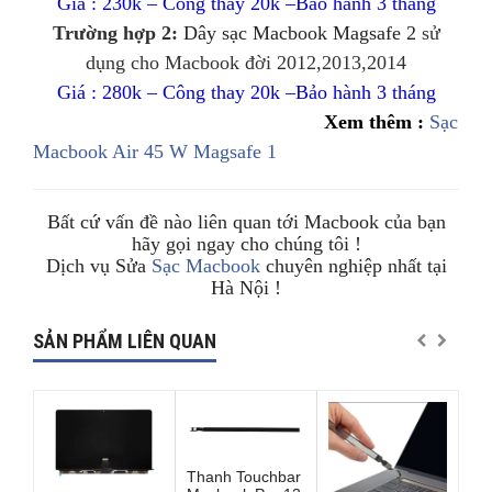
Giá : 230k – Công thay 20k –Bảo hành 3 tháng
Trường hợp 2:
Dây sạc Macbook Magsafe 2
sử
dụng cho M
acbook đời
2012,2013,2014
Giá : 280k – Công thay 20k –Bảo hành 3 tháng
Xem thêm :
Sạc
Macbook Air 45 W Magsafe 1
Bất cứ vấn đề nào liên quan tới Macbook của bạn
hãy gọi ngay cho chúng tôi !
Dịch vụ Sửa
Sạc Macbook
chuyên nghiệp nhất tại
Hà Nội !
SẢN PHẨM LIÊN QUAN
Thanh Touchbar