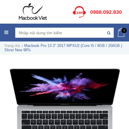
0988.092.830
0
Macbook Pro 13.3" 2017 MPXU2 (Core I5 / 8GB / 256GB )
Trang chủ
Sliver New 98%