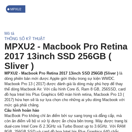
MPXU2
Mô tả
THÔNG SỐ KỸ THUẬT
MPXU2 - Macbook Pro Retina
2017 13inch SSD 256GB (
Sliver )
MPXU2 - Macbook Pro Retina 2017 13inch SSD 256GB (Sliver )
là
dòng phiên bản mới được Apple giới thiệu trong sự kiện WWDC.
Macbook Pro 13 ( 2017) được đánh giá là dòng máy phù hợp để thay
thế dòng Macbook Air. Với cấu hình Core i5, Ram 8 GB, 256SSD, card
đồ họa Intel Iris Plus Graphics 640 màn hình retina, Macbook Pro 13 (
2017) hứa hẹn sẽ là sự lựa chọn cho những ai yêu dòng Macbook với
mức giá phải chăng.
Cấu hình hoàn hảo
MacBook Pro không chỉ ăn điểm bởi sự sang trọng và đẳng cấp, mà
còn ăn điểm về bộ vi xử lý được ẩn chứa bên trong. Máy được trang bị
dual-core Intel Core i5 2.3GHz và Turbo Boost up to 3.6GHz. Với RAM
8GB, 256GB SSD và card đồ họa Intel Iris Plus Graphics 640 chắc