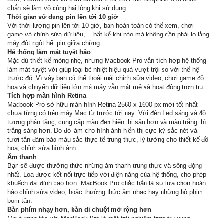
chắn sẽ làm vô cùng hài lòng khi sử dụng.
Thời gian sử dụng pin lên tới 10 giờ
Với thời lượng pin lên tới 10 giờ, bạn hoàn toàn có thể xem, chơi
game và chỉnh sửa dữ liệu,… bất kể khi nào mà không cần phải lo lắng
máy đột ngột hết pin giữa chừng.
Hệ thống làm mát tuyệt hảo
Mặc dù thiết kế mỏng nhẹ, nhưng Macbook Pro vẫn tích hợp hệ thống
làm mát tuyệt vời giúp loại bỏ nhiệt hiệu quả vượt trội so với thế hệ
trước đó. Vì vậy bạn có thể thoải mái chỉnh sửa video, chơi game đồ
họa và chuyển dữ liệu lớn mà máy vẫn mát mẻ và hoạt động trơn tru.
Tích hợp màn hình Retina
Macbook Pro sở hữu màn hình Retina 2560 x 1600 px mới tốt nhất
chưa từng có trên máy Mac từ trước tới nay. Với đèn Led sáng và độ
tương phản tăng, cung cấp màu đen hiển thị sâu hơn và màu trắng thì
trắng sáng hơn. Do đó làm cho hình ảnh hiển thị cực kỳ sắc nét và
tươi tắn đảm bảo màu sắc thực tế trung thực, lý tưởng cho thiết kế đồ
họa, chỉnh sửa hình ảnh.
Âm thanh
Bạn sẽ được thưởng thức những âm thanh trung thực và sống động
nhất. Loa được kết nối trực tiếp với điện năng của hệ thống, cho phép
khuếch đại đỉnh cao hơn. MacBook Pro chắc hẳn là sự lựa chọn hoàn
hảo chỉnh sửa video, hoặc thưởng thức âm nhạc hay những bộ phim
bom tấn.
Bàn phím nhạy hơn, bàn di chuột mở rộng hơn