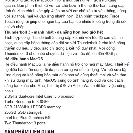
Mọi tương tác với MacBook Pro là một trải nghiệm trơn tru xung
quanh. Bàn phím thiết kế với cơ chế bướm thế hệ thứ hai - cung cấp
tính ổn định chính xác gấp 4 lần so với cơ chế kéo truyền thống, cùng
với sự thoải mái và đáp ứng nhanh hơn. Bàn phím trackpad Force
Touch rộng rãi giúp cho ngón tay của bạn có nhiều khoảng trống để cử
chỉ và nhấp.
Thunderbolt 3 - mạnh nhất - đa năng hơn bao giờ hết
Tích hợp cổng Thunderbolt 3 cung cấp kết nối với tốc độ cao và linh
hoạt, cung cấp băng thông gấp đôi so với Thunderbolt 2 cho khả năng
truyền dữ liệu, video, sạc chỉ trong 1 kết nối duy nhất. Với cổng
Thunderbolt 3 cho phép chuyển dữ liệu với tốc độ lên đến 40Gbps.
Hệ điều hành MacOS
Hệ điều hành MacOS là hệ điều hành hỗ trợ cho mọi máy Mac. Thiết kế
hệ điều hành tận dụng tối đa phần cứng và dễ sử dụng. Với bộ sưu tập
ứng dụng và khả năng bảo mật giúp bạn vô cùng thoải mái và yên tâm
khi sử dụng máy tính. MacOS cũng có tính năng iCloud và các cách
sáng tạo khác cho Mac, thiết bị iOS và Apple Watch để làm việc cùng
nhau.
2.3GHz dual-core Intel Core i5 processor
Turbo Boost up to 3.6GHz
8GB 2133MHz LPDDR3 memory
256GB SSD storage1
Intel Iris Plus Graphics 640
Two Thunderbolt 3 ports
SẢN PHẨM LIÊN QUAN