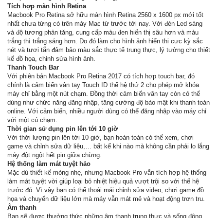
Tích hợp màn hình Retina
Macbook Pro Retina sở hữu màn hình Retina 2560 x 1600 px mới tốt
nhất chưa từng có trên máy Mac từ trước tới nay. Với đèn Led sáng
và độ tương phản tăng, cung cấp màu đen hiển thị sâu hơn và màu
trắng thì trắng sáng hơn. Do đó làm cho hình ảnh hiển thị cực kỳ sắc
nét và tươi tắn đảm bảo màu sắc thực tế trung thực, lý tưởng cho thiết
kế đồ họa, chỉnh sửa hình ảnh.
Thanh Touch Bar
Với phiên bản Macbook Pro Retina 2017 có tích hợp touch bar, đó
chính là cảm biến vân tay Touch ID thế hệ thứ 2 cho phép mở khóa
máy chỉ bằng một nút chạm. Đồng thời cảm biến vân tay còn có thể
dùng như chức năng đăng nhập, tăng cường độ bảo mật khi thanh toán
online. Với cảm biến, nhiều người dùng có thể đăng nhập vào máy chỉ
với một cú chạm.
Thời gian sử dụng pin lên tới 10 giờ
Với thời lượng pin lên tới 10 giờ, bạn hoàn toàn có thể xem, chơi
game và chỉnh sửa dữ liệu,… bất kể khi nào mà không cần phải lo lắng
máy đột ngột hết pin giữa chừng.
Hệ thống làm mát tuyệt hảo
Mặc dù thiết kế mỏng nhẹ, nhưng Macbook Pro vẫn tích hợp hệ thống
làm mát tuyệt vời giúp loại bỏ nhiệt hiệu quả vượt trội so với thế hệ
trước đó. Vì vậy bạn có thể thoải mái chỉnh sửa video, chơi game đồ
họa và chuyển dữ liệu lớn mà máy vẫn mát mẻ và hoạt động trơn tru.
Âm thanh
Bạn sẽ được thưởng thức những âm thanh trung thực và sống động