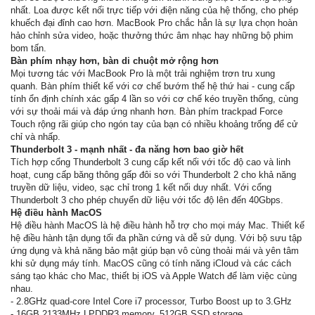
nhất. Loa được kết nối trực tiếp với điện năng của hệ thống, cho phép
khuếch đại đỉnh cao hơn. MacBook Pro chắc hẳn là sự lựa chọn hoàn
hảo chỉnh sửa video, hoặc thưởng thức âm nhạc hay những bộ phim
bom tấn.
Bàn phím nhạy hơn, bàn di chuột mở rộng hơn
Mọi tương tác với MacBook Pro là một trải nghiệm trơn tru xung
quanh. Bàn phím thiết kế với cơ chế bướm thế hệ thứ hai - cung cấp
tính ổn định chính xác gấp 4 lần so với cơ chế kéo truyền thống, cùng
với sự thoải mái và đáp ứng nhanh hơn. Bàn phím trackpad Force
Touch rộng rãi giúp cho ngón tay của bạn có nhiều khoảng trống để cử
chỉ và nhấp.
Thunderbolt 3 - mạnh nhất - đa năng hơn bao giờ hết
Tích hợp cổng Thunderbolt 3 cung cấp kết nối với tốc độ cao và linh
hoạt, cung cấp băng thông gấp đôi so với Thunderbolt 2 cho khả năng
truyền dữ liệu, video, sạc chỉ trong 1 kết nối duy nhất. Với cổng
Thunderbolt 3 cho phép chuyển dữ liệu với tốc độ lên đến 40Gbps.
Hệ điều hành MacOS
Hệ điều hành MacOS là hệ điều hành hỗ trợ cho mọi máy Mac. Thiết kế
hệ điều hành tận dụng tối đa phần cứng và dễ sử dụng. Với bộ sưu tập
ứng dụng và khả năng bảo mật giúp bạn vô cùng thoải mái và yên tâm
khi sử dụng máy tính. MacOS cũng có tính năng iCloud và các cách
sáng tạo khác cho Mac, thiết bị iOS và Apple Watch để làm việc cùng
nhau.
- 2.8GHz quad-core Intel Core i7 processor, Turbo Boost up to 3.GHz
- 16GB 2133MHz LPDDR3 memory, 512GB SSD storage