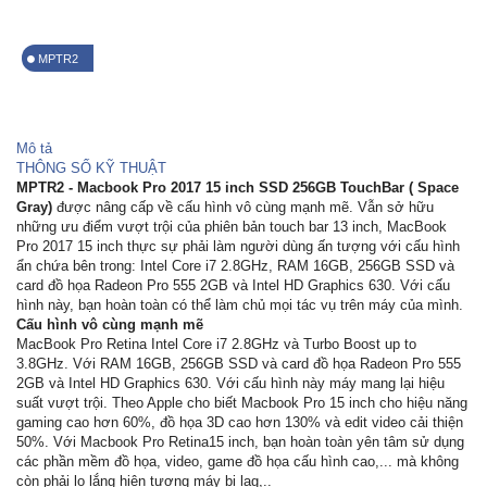
MPTR2
Mô tả
THÔNG SỐ KỸ THUẬT
MPTR2 - Macbook Pro 2017 15 inch SSD 256GB TouchBar ( Space
Gray)
được nâng cấp về cấu hình vô cùng mạnh mẽ. Vẫn sở hữu
những ưu điểm vượt trội của phiên bản touch bar 13 inch, MacBook
Pro 2017 15 inch thực sự phải làm người dùng ấn tượng với cấu hình
ẩn chứa bên trong: Intel Core i7 2.8GHz, RAM 16GB, 256GB SSD và
card đồ họa Radeon Pro 555 2GB và Intel HD Graphics 630. Với cấu
hình này, bạn hoàn toàn có thể làm chủ mọi tác vụ trên máy của mình.
Cấu hình vô cùng mạnh mẽ
MacBook Pro Retina Intel Core i7 2.8GHz và Turbo Boost up to
3.8GHz. Với RAM 16GB, 256GB SSD và card đồ họa Radeon Pro 555
2GB và Intel HD Graphics 630. Với cấu hình này máy mang lại hiệu
suất vượt trội. Theo Apple cho biết Macbook Pro 15 inch cho hiệu năng
gaming cao hơn 60%, đồ họa 3D cao hơn 130% và edit video cải thiện
50%. Với Macbook Pro Retina15 inch, bạn hoàn toàn yên tâm sử dụng
các phần mềm đồ họa, video, game đồ họa cấu hình cao,... mà không
còn phải lo lắng hiện tượng máy bị lag,..