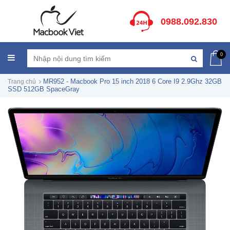
0988.092.830
0
MR952 - Macbook Pro 15 inch 2018 6 Core I9 2.9Ghz 32GB
Trang chủ
SSD 512GB SpaceGray