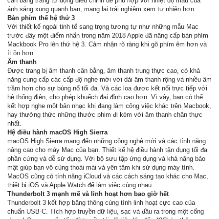
cân bằng trắng tự động điều chỉnh để phù hợp với nhiệt độ màu của
ánh sáng xung quanh bạn, mang lại trải nghiệm xem tự nhiên hơn.
Bàn phím thế hệ thứ 3
Với thiết kế ngoài tinh tế sang trọng tương tự như những mẫu Mac
trước đây một điểm nhấn trong năm 2018 Apple đã nâng cấp bàn phím
Mackbook Pro lên thứ hệ 3. Cảm nhận rõ ràng khi gõ phím êm hơn và
ít ồn hơn.
Âm thanh
Được trang bị âm thanh cân bằng, âm thanh trung thực cao, có khả
năng cung cấp các cấp độ nghe mới với dải âm thanh rộng và nhiều âm
trầm hơn cho sự bùng nổ tối đa. Và các loa được kết nối trực tiếp với
hệ thống điện, cho phép khuếch đại đỉnh cao hơn. Vì vậy, bạn có thể
kết hợp nghe một bản nhạc khi đang làm công việc khác trên Macbook,
hay thưởng thức những thước phim đi kèm với âm thanh chân thực
nhất.
Hệ điều hành macOS High Sierra
macOS High Sierra mang đến những công nghệ mới và các tính năng
nâng cao cho máy Mac của bạn. Thiết kế hệ điều hành tận dụng tối đa
phần cứng và dễ sử dụng. Với bộ sưu tập ứng dụng và khả năng bảo
mật giúp bạn vô cùng thoải mái và yên tâm khi sử dụng máy tính.
MacOS cũng có tính năng iCloud và các cách sáng tạo khác cho Mac,
thiết bị iOS và Apple Watch để làm việc cùng nhau.
Thunderbolt 3 mạnh mẽ và linh hoạt hơn bao giờ hết
Thunderbolt 3 kết hợp băng thông cùng tính linh hoạt cực cao của
chuẩn USB-C. Tích hợp truyền dữ liệu, sạc và đầu ra trong một cổng