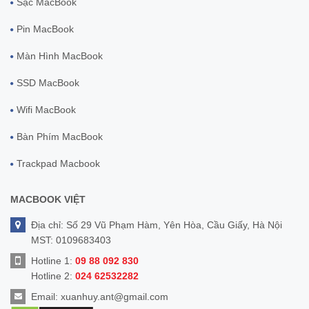
Sạc MacBook
Pin MacBook
Màn Hình MacBook
SSD MacBook
Wifi MacBook
Bàn Phím MacBook
Trackpad Macbook
MACBOOK VIỆT
Địa chỉ: Số 29 Vũ Phạm Hàm, Yên Hòa, Cầu Giấy, Hà Nội
MST: 0109683403
Hotline 1:
09 88 092 830
Hotline 2:
024 62532282
Email:
xuanhuy.ant@gmail.com