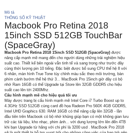
Mô tả
THÔNG SỐ KỸ THUẬT
Macbook Pro Retina 2018
15inch SSD 512GB TouchBar
(SpaceGray)
Macbook Pro Retina 2018 15inch SSD 512GB (SpaceGray)
được
nâng cấp mạnh mẽ mang đến cho người dùng những trải nghiệm hiệu
suất cao. Thiết kế bên ngoài vẫn tinh tế và sang trọng như trước đây
cùng thời lượng pin 10 tiếng. Đặc biệt được bổ sung CPU thế hệ 8 với
6 nhân, màn hình True Tone tùy chỉnh màu sắc theo môi trường, bàn
phím cánh bướm thế hệ thứ 3... MacBook Pro 15inch giờ đây có bộ
nhớ Ram 16GB có thể Upgrade tại Store lên 32GB GDDR5 cho hiệu
suất cao lên tới 2400Mhz.
Cấu hình mạnh mẽ cho hiệu quả tối ưu
Máy được trang bị cấu hình mạnh mẽ Intel Core i7 Turbo Boost up to
4.3GHz SSD 512GB cùng card đồ họa Radeon Pro 560X 4GB GDDR5,
Intel UHD Graphics 630. RAM 16GB có thể nâng cấp lên 32GB - lần
đầu tiên trên Macbook có bộ nhớ khủng giúp bạn có một không gian lưu
trữ các tài liệu, kho nhạc, phim ảnh... với dung lượng lớn lên đến 4TB
khi bạn Upgrade từ hãng với chi phí là 3200 usd . MacBook Pro 2018
sẽ là một thiết bị hỗ trợ vượt trội cho những công việc của bạn trở nên