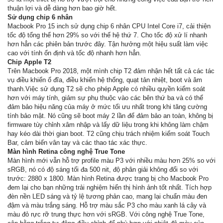
thuận lợi và dễ dàng hơn bao giờ hết.
Sử dụng chip 6 nhân
Macbook Pro 15 inch sử dụng chip 6 nhân CPU Intel Core i7, cải thiện
tốc độ tổng thể hơn 29% so với thế hệ thứ 7. Cho tốc độ xử lí nhanh
hơn hẳn các phiên bản trước đây. Tận hưởng một hiệu suất làm việc
cao với tính ổn định và tốc độ nhanh hơn hẳn.
Chip Apple T2
Trên Macbook Pro 2018, một mình chip T2 đảm nhận hết tất cả các tác
vụ điều khiển ổ đĩa, điều khiển hệ thống, quạt tản nhiệt, boot và âm
thanh.Việc sử dụng T2 sẽ cho phép Apple có nhiều quyền kiểm soát
hơn với máy tính, giảm sự phụ thuộc vào các bên thứ ba và có thể
đảm bảo hiệu năng của máy ở mức tối ưu nhất trong khi tăng cường
tính bảo mật. Nó cũng sẽ boot máy 2 lần để đảm bảo an toàn, không bị
firmware tùy chỉnh xâm nhập và lấy dữ liệu trong khi không làm chậm
hay kéo dài thời gian boot. T2 cũng chịu trách nhiệm kiểm soát Touch
Bar, cảm biến vân tay và các thao tác xác thực.
Màn hình Retina công nghệ True Tone
Màn hình mới vẫn hỗ trợ profile màu P3 với nhiều màu hơn 25% so với
sRGB, nó có độ sáng tối đa 500 nit, độ phân giải không đổi so với
trước: 2880 x 1800. Màn hình Retina được trang bị cho Macbook Pro
đem lại cho bạn những trải nghiệm hiển thị hình ảnh tốt nhất. Tích hợp
đèn nền LED sáng và tỷ lệ tương phản cao, mang lại chuẩn màu đen
đậm và màu trắng sáng. Hỗ trợ màu sắc P3 cho màu xanh lá cây và
màu đỏ rực rỡ trung thực hơn với sRGB. Với công nghệ True Tone,