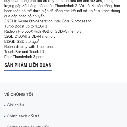
duy nhất, cung cấp tốc độ truyền tải dữ liệu lên đến 40Gb/s, thông
lượng gấp đôi băng thông của Thunderbolt 2. Với tối đa bốn cổng, bạn
hoàn toàn có thể thực hiện dễ dàng các kết nối với thiết bị khác thông
qua cáp hoặc bộ chuyển.
2.9GHz 6-core 8th-generation Intel Core i9 processor
Turbo Boost up to 4.1GHz
Radeon Pro 555X with 4GB of GDDR5 memory
32GB 2400MHz DDR4 memory
1
512GB SSD storage
Retina display with True Tone
Touch Bar and Touch ID
Four Thunderbolt 3 ports
SẢN PHẨM LIÊN QUAN
VỀ CHÚNG TÔI
Giới thiệu
Chính sách đổi trả
Chính sách vận chuyển