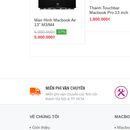
Thanh Touchbar
Macbook Pro 13 inch
2020-2022 ( M1- M2 )
1.800.000₫
Màn Hình Macbook Air
13" M3/M4
6.000.000₫
-17%
5.000.000₫
MIỄN PHÍ VẬN CHUYỂN
Miễn phí vận chuyển các tỉnh nội
thành Hà Nội & TP. HCM
VỀ CHÚNG TÔI
MACBO
Giới thiệu
Macboo