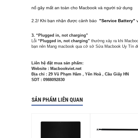
nổ gây mất an toàn cho Macbook và người sử dụng
2.2/ Khi bạn nhận được cảnh báo
"Service Battery"
3. “Plugged in, not charging”
Lỗi
“Plugged in, not charging”
thường xảy ra khi Macboo
bạn nên Mang macbook qua cở sở Sửa Macbook Uy Tín để c
Liên hệ đặt mua sản phẩm:
Website : Macbookviet.net
Địa chỉ : 29 Vũ Phạm Hàm , Yên Hoà , Cầu Giấy HN
SDT : 0988092830
SẢN PHẨM LIÊN QUAN