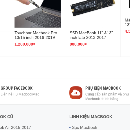
Mà
13
4.
Touchbar Macbook Pro
SSD MacBook 11" &13"
13/15 inch 2016-2019
inch late 2013-2017
intel
1.200.000₫
800.000₫
GROUP FACEBOOK
PHỤ KIỆN MACBOOK
Liên hệ FB Macbookviet
Cung cấp sản phẩm và phụ 
Macbook chính hãng
OK CŨ
LINH KIỆN MACBOOK
k Air 2015-2017
Sạc MacBook