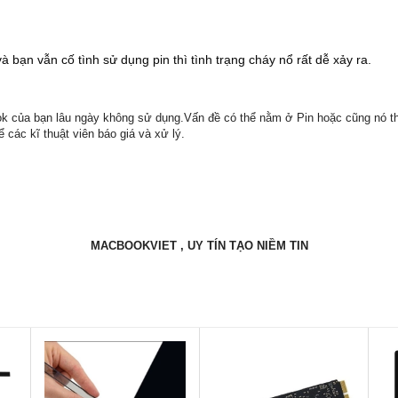
và bạn vẫn cố tình sử dụng pin thì tình trạng cháy nổ rất dễ xảy ra.
k của bạn lâu ngày không sử dụng.Vấn đề có thể nằm ở Pin hoặc cũng nó t
ác kĩ thuật viên báo giá và xử lý.
MACBOOKVIET , UY TÍN TẠO NIỀM TIN