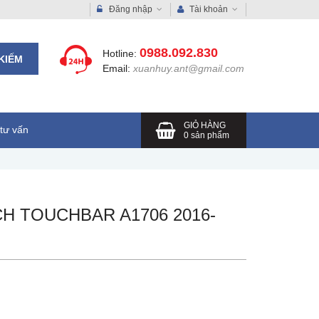
Đăng nhập
Tài khoản
0988.092.830
Hotline:
KIẾM
Email:
xuanhuy.ant@gmail.com
GIỎ HÀNG
tư vấn
0
sản phẩm
H TOUCHBAR A1706 2016-