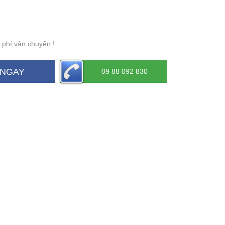
 phí vận chuyển !
 NGAY
09 88 092 830