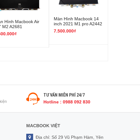
Màn Hình Macbook 14
n Hình Macbook Air
inch 2021 M1 pro A2442
" M2 A2681
7.500.000₫
500.000₫
TƯ VẤN MIỄN PHÍ 24/7
kiện
Hotline : 0988 092 830
MACBOOK VIỆT
Địa chỉ: Số 29 Vũ Phạm Hàm, Yên