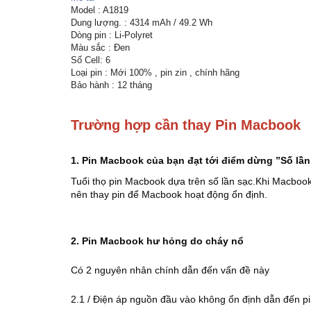
Model : A1819
Dung lượng. : 4314 mAh / 49.2 Wh
Dòng pin : Li-Polyret
Màu sắc : Đen
Số Cell: 6
Loại pin : Mới 100% , pin zin , chính hãng
Bảo hành : 12 tháng
Trường hợp cần thay Pin Macbook
1. Pin Macbook của bạn đạt tới điểm dừng ”Số lần
Tuổi thọ pin Macbook dựa trên số lần sạc.Khi Macboo
nên thay pin để Macbook hoạt động ổn định.
2. Pin Macbook hư hỏng do cháy nổ
Có 2 nguyên nhân chính dẫn đến vấn đề này
2.1 / Điện áp nguồn đầu vào không ổn định dẫn đến pi