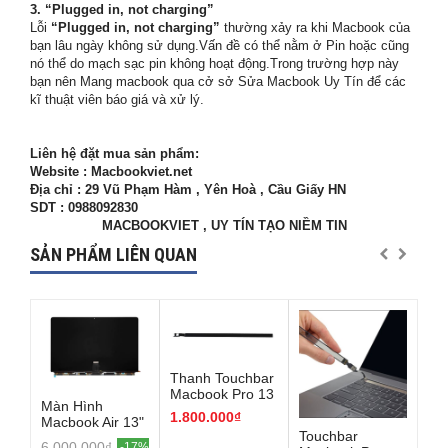
3. “Plugged in, not charging”
Lỗi
“Plugged in, not charging”
thường xảy ra khi Macbook của
bạn lâu ngày không sử dụng.Vấn đề có thể nằm ở Pin hoặc cũng
nó thể do mạch sạc pin không hoạt động.Trong trường hợp này
bạn nên Mang macbook qua cở sở Sửa Macbook Uy Tín để các
kĩ thuật viên báo giá và xử lý.
Liên hệ đặt mua sản phẩm:
Website : Macbookviet.net
Địa chỉ : 29 Vũ Phạm Hàm , Yên Hoà , Cầu Giấy HN
SDT : 0988092830
MACBOOKVIET , UY TÍN TẠO NIỀM TIN
SẢN PHẨM LIÊN QUAN
Thanh Touchbar
Macbook Pro 13
Màn Hình
inch 2020-2022 (
1.800.000₫
Macbook Air 13"
M1- M2 )
Touchbar
SS
M3/M4
6.000.000₫
-17%