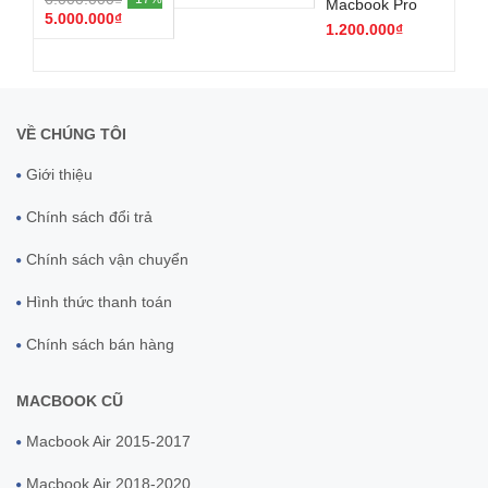
Macbook Pro
11"
5.000.000₫
13/15 inch 2016-
la
1.200.000₫
80
2019 intel
VỀ CHÚNG TÔI
Giới thiệu
Chính sách đổi trả
Chính sách vận chuyển
Hình thức thanh toán
Chính sách bán hàng
MACBOOK CŨ
Macbook Air 2015-2017
Macbook Air 2018-2020