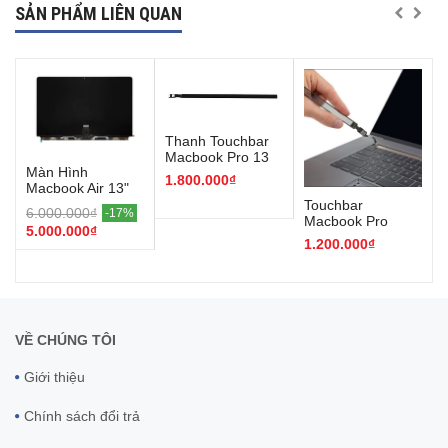
SẢN PHẨM LIÊN QUAN
Thanh Touchbar
Macbook Pro 13
Màn Hình
inch 2020-2022 (
1.800.000₫
Macbook Air 13"
M1- M2 )
M3/M4
Touchbar
6.000.000₫
-17%
Macbook Pro
5.000.000₫
13/15 inch 2016-
1.200.000₫
2019 intel
VỀ CHÚNG TÔI
Giới thiệu
Chính sách đổi trả