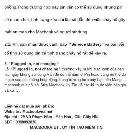
phồng.Trong trường hợp này pin vẫn có thể sử dụng nhưng pin
sẽ nhanh hết ,tình trạng kéo dài lâu sẽ dẫn đến việc cháy nổ gây
mất an toàn cho Macbook và người sử dụng
2.2/ Khi bạn nhận được cảnh báo
"Service Battery"
và bạn vẫn
cố tình sử dụng pin thì tình trạng cháy nổ rất dễ xảy ra.
3. “Plugged in, not charging”
Lỗi
“Plugged in, not charging”
thường xảy ra khi Macbook của bạn
lâu ngày không sử dụng.Vấn đề có thể nằm ở Pin hoặc cũng nó thể do
mạch sạc pin không hoạt động.Trong trường hợp này bạn nên Mang
macbook qua cở sở Sửa Macbook Uy Tín để các kĩ thuật viên báo giá
và xử lý.
Liên hệ đặt mua sản phẩm:
Website : Macbookviet.net
Địa chỉ : 29 Vũ Phạm Hàm , Yên Hoà , Cầu Giấy HN
SDT : 0988092830
MACBOOKVIET , UY TÍN TẠO NIỀM TIN