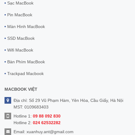
Sạc MacBook
Pin MacBook
Màn Hình MacBook
SSD MacBook
Wifi MacBook
Bàn Phím MacBook
Trackpad Macbook
MACBOOK VIỆT
Địa chỉ: Số 29 Vũ Phạm Hàm, Yên Hòa, Cầu Giấy, Hà Nội
MST: 0109683403
Hotline 1:
09 88 092 830
Hotline 2:
024 62532282
Email:
xuanhuy.ant@gmail.com