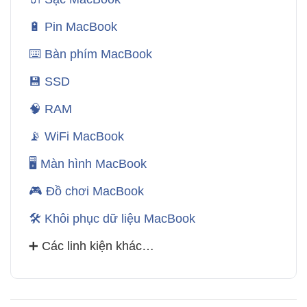
🔋 Pin MacBook
⌨️ Bàn phím MacBook
💾 SSD
🧠 RAM
📡 WiFi MacBook
🖥️ Màn hình MacBook
🎮 Đồ chơi MacBook
🛠️ Khôi phục dữ liệu MacBook
➕ Các linh kiện khác…