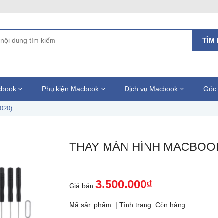
TÌM 
acbook
Phụ kiện Macbook
Dịch vụ Macbook
Góc 
020)
THAY MÀN HÌNH MACBOOK A
3.500.000₫
Giá bán
Mã sản phẩm:
| Tình trạng:
Còn hàng