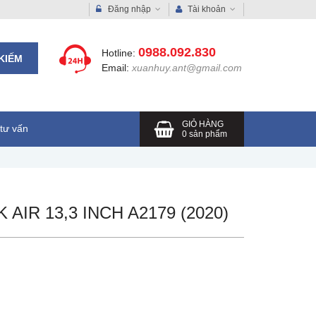
Đăng nhập
Tài khoản
0988.092.830
Hotline:
KIẾM
Email:
xuanhuy.ant@gmail.com
GIỎ HÀNG
tư vấn
0
sản phẩm
IR 13,3 INCH A2179 (2020)