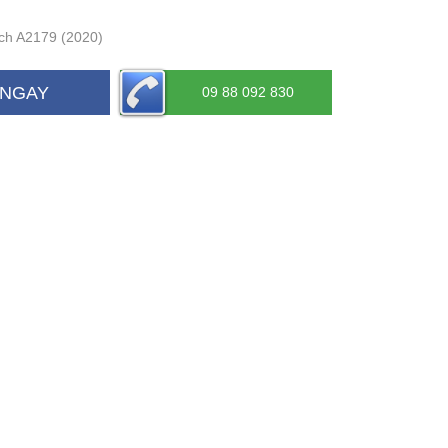
nch A2179 (2020)
 NGAY
09 88 092 830