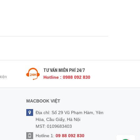
TƯ VẤN MIỄN PHÍ 24/7
kiện
Hotline : 0988 092 830
MACBOOK VIỆT
Địa chỉ: Số 29 Vũ Phạm Hàm, Yên
Hòa, Cầu Giấy, Hà Nội
MST: 0109683403
Hotline 1:
09 88 092 830