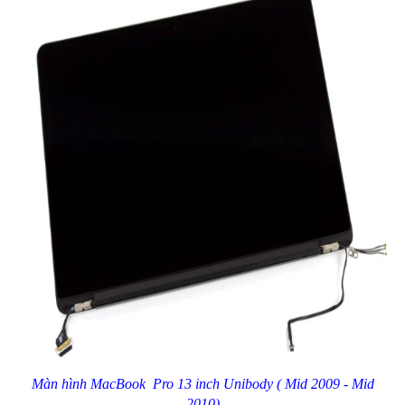
Màn hình MacBook Pro 13 inch Unibody ( Mid 2009 - Mid
2010)