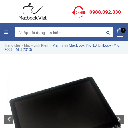
0988.092.830
0
Màn hình MacBook Pro 13 Unibody (Mid
Trang chủ
Mac - Linh Kiện
2009 - Mid 2010)