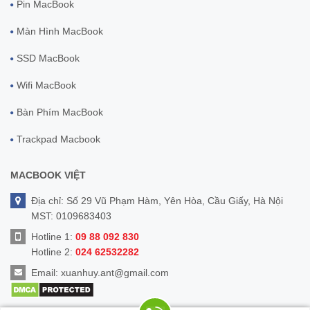
Pin MacBook
Màn Hình MacBook
SSD MacBook
Wifi MacBook
Bàn Phím MacBook
Trackpad Macbook
MACBOOK VIỆT
Địa chỉ: Số 29 Vũ Phạm Hàm, Yên Hòa, Cầu Giấy, Hà Nội
MST: 0109683403
Hotline 1:
09 88 092 830
Hotline 2:
024 62532282
Email:
xuanhuy.ant@gmail.com