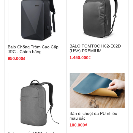
BALO TOMTOC H62-E02D
Balo Chống Trộm Cao Cấp
(USA) PREMIUM
JRC - Chính hãng
1.450.000₫
950.000₫
Bàn di chuột da PU nhiều
màu sắc
100.000₫