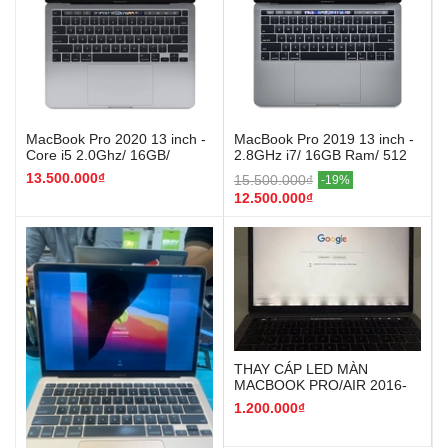
MacBook Pro 2020 13 inch -
MacBook Pro 2019 13 inch -
Core i5 2.0Ghz/ 16GB/
2.8GHz i7/ 16GB Ram/ 512
512GB - USED (MWP42,
SSD - 99%(MV972, MV9A2)
13.500.000₫
15.500.000₫
-19%
MWP72)
12.500.000₫
THAY CÁP LED MÀN
MACBOOK PRO/AIR 2016-
2020
1.200.000₫