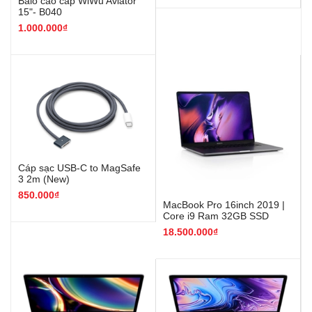
Balo cao cấp WiWu Aviator
15"- B040
1.000.000₫
Cáp sạc USB-C to MagSafe
3 2m (New)
850.000₫
MacBook Pro 16inch 2019 |
Core i9 Ram 32GB SSD
512GB
18.500.000₫