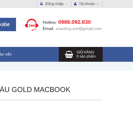
Đăng nhập
Tài khoản
0988.092.830
Hotline:
KIẾM
Email:
xuanhuy.ant@gmail.com
GIỎ HÀNG
tư vấn
0
sản phẩm
MÀU GOLD MACBOOK