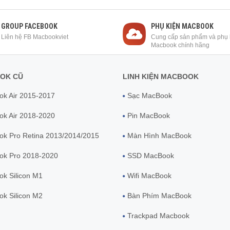
GROUP FACEBOOK
PHỤ KIỆN MACBOOK
Liên hệ FB Macbookviet
Cung cấp sản phẩm và phụ 
Macbook chính hãng
OK CŨ
LINH KIỆN MACBOOK
k Air 2015-2017
Sạc MacBook
k Air 2018-2020
Pin MacBook
k Pro Retina 2013/2014/2015
Màn Hình MacBook
ok Pro 2018-2020
SSD MacBook
k Silicon M1
Wifi MacBook
k Silicon M2
Bàn Phím MacBook
Trackpad Macbook