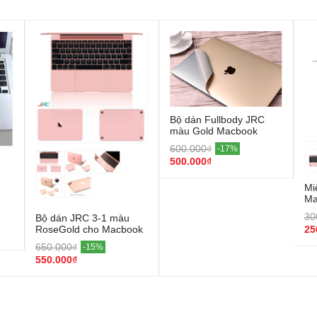
Bộ dán Fullbody JRC
màu Gold Macbook
600.000₫
-17%
500.000₫
Mi
Ma
30
Bộ dán JRC 3-1 màu
25
RoseGold cho Macbook
650.000₫
-15%
550.000₫