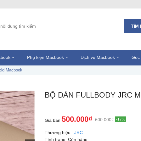
TÌM 
acbook
Phụ kiện Macbook
Dịch vụ Macbook
Góc 
old Macbook
BỘ DÁN FULLBODY JRC 
500.000₫
600.000₫
-17%
Giá bán
Thương hiệu :
JRC
Tình trạng:
Còn hàng