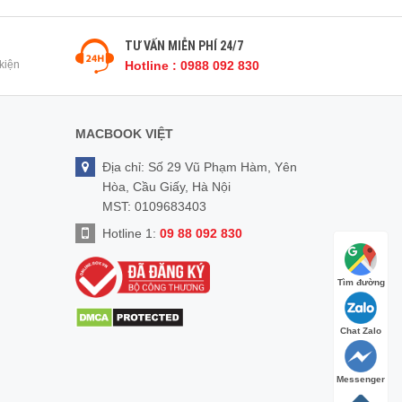
TƯ VẤN MIỄN PHÍ 24/7
kiện
Hotline : 0988 092 830
MACBOOK VIỆT
Địa chỉ: Số 29 Vũ Phạm Hàm, Yên
Hòa, Cầu Giấy, Hà Nội
MST: 0109683403
Hotline 1:
09 88 092 830
Tìm đường
Chat Zalo
Messenger