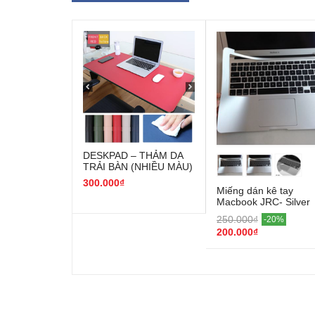
DESKPAD – THẢM DA
TRẢI BÀN (NHIỀU MÀU)
300.000₫
Miếng dán kê tay
Macbook JRC- Silver
250.000₫
-20%
200.000₫