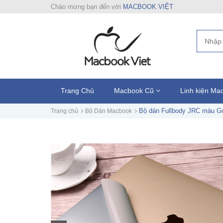
Chào mừng bạn đến với
MACBOOK VIỆT
Trang Chủ
Macbook Cũ
Linh kiện M
Bộ dán Fullbody JRC màu G
Trang chủ
Bộ Dán Macbook