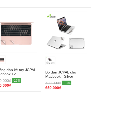
ếng dán kê tay JCPAL
Bộ dán JCPAL cho
cbook 12
Macbook - Silver
0.000₫
-17%
750.000₫
-13%
0.000₫
650.000₫