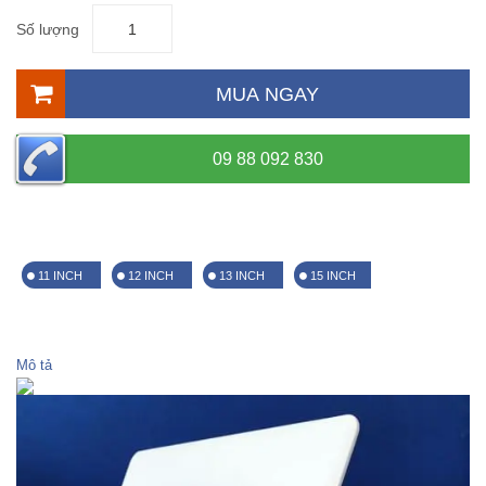
Số lượng
MUA NGAY
09 88 092 830
11 INCH
12 INCH
13 INCH
15 INCH
Mô tả