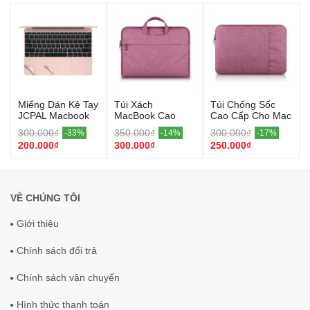
Miếng Dán Kê Tay
Túi Xách
Túi Chống Sốc
JCPAL Macbook
MacBook Cao
Cao Cấp Cho Mac
12 ( Rose Gold)
Cấp (Hồng)
(Hồng)
300.000₫
350.000₫
300.000₫
-33%
-14%
-17%
200.000₫
300.000₫
250.000₫
VỀ CHÚNG TÔI
Giới thiệu
Chính sách đổi trả
Chính sách vận chuyển
Hình thức thanh toán