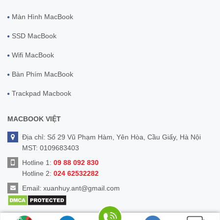
Màn Hình MacBook
SSD MacBook
Wifi MacBook
Bàn Phím MacBook
Trackpad Macbook
MACBOOK VIỆT
Địa chỉ: Số 29 Vũ Phạm Hàm, Yên Hòa, Cầu Giấy, Hà Nội
MST: 0109683403
Hotline 1:
09 88 092 830
Hotline 2:
024 62532282
Email:
xuanhuy.ant@gmail.com
© Bản quyền thuộc về
MacbookViet