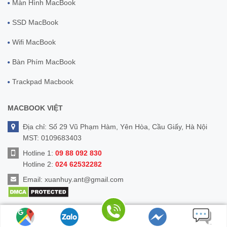
Màn Hình MacBook
SSD MacBook
Wifi MacBook
Bàn Phím MacBook
Trackpad Macbook
MACBOOK VIỆT
Địa chỉ: Số 29 Vũ Phạm Hàm, Yên Hòa, Cầu Giấy, Hà Nội
MST: 0109683403
Hotline 1:
09 88 092 830
Hotline 2:
024 62532282
Email:
xuanhuy.ant@gmail.com
© Bản quyền thuộc về
MacbookViet