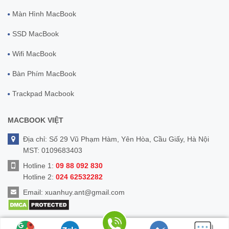
Màn Hình MacBook
SSD MacBook
Wifi MacBook
Bàn Phím MacBook
Trackpad Macbook
MACBOOK VIỆT
Địa chỉ: Số 29 Vũ Phạm Hàm, Yên Hòa, Cầu Giấy, Hà Nội
MST: 0109683403
Hotline 1:
09 88 092 830
Hotline 2:
024 62532282
Email:
xuanhuy.ant@gmail.com
© Bản quyền thuộc về
MacbookViet