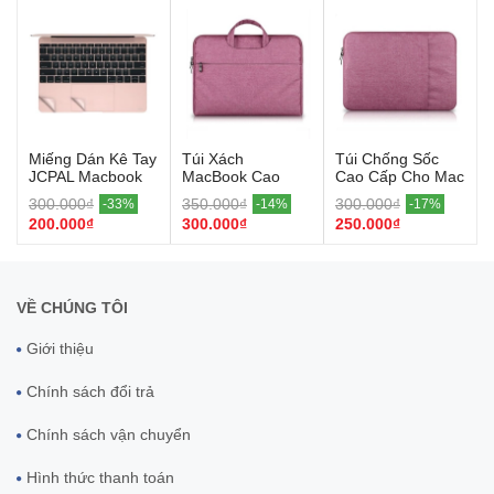
Miếng Dán Kê Tay
Túi Xách
Túi Chống Sốc
JCPAL Macbook
MacBook Cao
Cao Cấp Cho Mac
12 ( Rose Gold)
Cấp (Hồng)
(Hồng)
300.000₫
350.000₫
300.000₫
-33%
-14%
-17%
200.000₫
300.000₫
250.000₫
VỀ CHÚNG TÔI
Giới thiệu
Chính sách đổi trả
Chính sách vận chuyển
Hình thức thanh toán