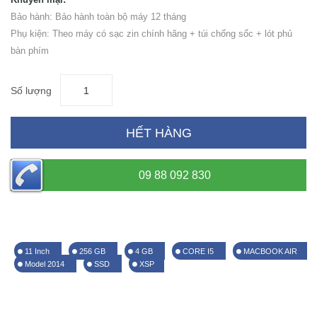
Bảo hành: Bảo hành toàn bộ máy 12 tháng
Phụ kiện: Theo máy có sạc zin chính hãng + túi chống sốc + lót phủ
bàn phím
Số lượng
HẾT HÀNG
09 88 092 830
11 Inch
256 GB
4 GB
CORE I5
MACBOOK AIR
Model 2014
SSD
XSP