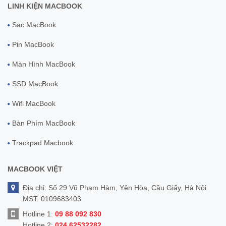
LINH KIỆN MACBOOK
Sạc MacBook
Pin MacBook
Màn Hình MacBook
SSD MacBook
Wifi MacBook
Bàn Phím MacBook
Trackpad Macbook
MACBOOK VIỆT
Địa chỉ: Số 29 Vũ Phạm Hàm, Yên Hòa, Cầu Giấy, Hà Nội
MST: 0109683403
Hotline 1:
09 88 092 830
Hotline 2:
024 62532282