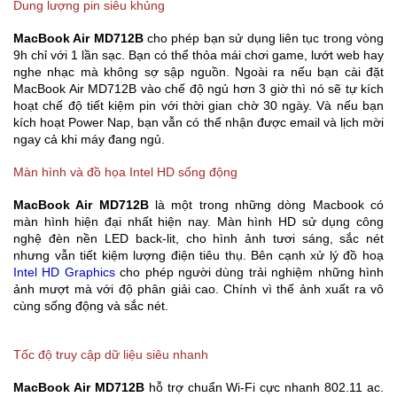
Dung lượng pin siêu khủng
MacBook Air MD712B
cho phép bạn sử dụng liên tục trong vòng
9h chỉ với 1 lần sạc. Bạn có thể thỏa mái chơi game, lướt web hay
nghe nhạc mà không sợ sập nguồn. Ngoài ra nếu bạn cài đặt
MacBook Air MD712B vào chế độ ngủ hơn 3 giờ thì nó sẽ tự kích
hoạt chế độ tiết kiệm pin với thời gian chờ 30 ngày. Và nếu bạn
kích hoạt Power Nap, bạn vẫn có thể nhận được email và lịch mời
ngay cả khi máy đang ngủ.
Màn hình và đồ họa Intel HD sống động
MacBook Air MD712B
là một trong những dòng Macbook có
màn hình hiện đại nhất hiện nay.
Màn hình HD sử dụng công
nghệ đèn nền LED back-lit, cho hình ảnh tươi sáng, sắc nét
nhưng vẫn tiết kiệm lượng điện tiêu thụ. Bên cạnh xử lý đồ hoạ
Intel HD Graphics
cho phép người dùng trải nghiệm những hình
ảnh mượt mà với độ phân giải cao. Chính vì thế ảnh xuất ra vô
cùng sống động và sắc nét.
Tốc độ truy cập dữ liệu siêu nhanh
MacBook Air MD712B
hỗ trợ chuẩn Wi-Fi cực nhanh 802.11 ac.