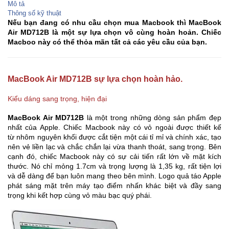
Mô tả
Thông số kỹ thuật
Nếu bạn đang có nhu cầu chọn mua Macbook thì MacBook
Air MD712B là một sự lựa chọn vô cùng hoàn hoản. Chiếc
Macboo này có thể thỏa mãn tất cả các yêu cầu của bạn.
MacBook Air MD712B sự lựa chọn hoàn hảo.
Kiểu dáng sang trọng, hiện đại
MacBook Air MD712B
là một trong những dòng sản phẩm đẹp
nhất của Apple. Chiếc Macbook này có vỏ ngoài được thiết kế
từ nhôm nguyên khối được cắt tiện một cái tỉ mỉ và chính xác, tạo
nên vẻ liền lạc và chắc chắn lại vừa thanh thoát, sang trọng. Bên
cạnh đó, chiếc Macbook này có sự cải tiến rất lớn về mặt kích
thước. Nó chỉ mỏng 1.7cm và trọng lượng là 1,35 kg, rất tiện lợi
và dễ dàng để bạn luôn mang theo bên mình. Logo quả táo Apple
phát sáng mặt trên máy tạo điểm nhấn khác biệt và đầy sang
trọng khi kết hợp cùng vỏ màu bạc quý phái.