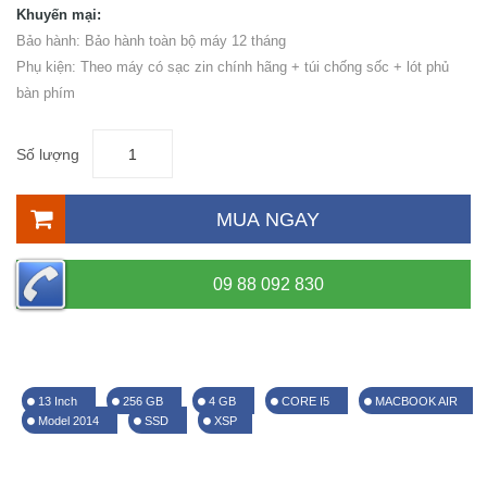
Khuyến mại:
Bảo hành: Bảo hành toàn bộ máy 12 tháng
Phụ kiện: Theo máy có sạc zin chính hãng + túi chống sốc + lót phủ
bàn phím
Số lượng
MUA NGAY
09 88 092 830
13 Inch
256 GB
4 GB
CORE I5
MACBOOK AIR
Model 2014
SSD
XSP