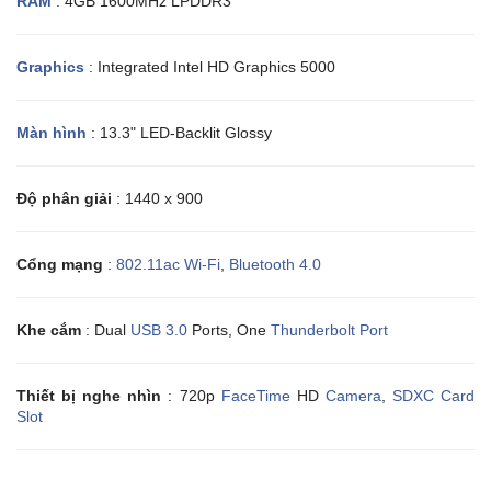
RAM
: 4GB 1600MHz LPDDR3
Graphics
: Integrated Intel HD Graphics 5000
Màn hình
: 13.3" LED-Backlit Glossy
Độ phân giải
: 1440 x 900
Cổng mạng
:
802.11ac Wi-Fi
,
Bluetooth 4.0
Khe cắm
: Dual
USB 3.0
Ports, One
Thunderbolt Port
Thiết bị nghe nhìn
: 720p
FaceTime
HD
Camera
,
SDXC Card
Slot