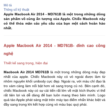
Mô tả
​Thông số kỹ thuật
Apple Macbook Air 2014 - MD761B là một trong những dòng
sản phẩm vô cùng ấn tượng của Apple. Chiếc Macbook này
có thể thỏa mãn các yêu cầu của bạn một cách hoàn hảo
nhất.
Apple Macbook Air 2014 - MD761B- đỉnh cao công
nghệ
Thiết kế sang trọng, hiện đại
Macbook Air 2014 MD761B
là một trong những dòng máy đẹp
nhất của apple. Chiếc Macbook này có vỏ ngoài được làm từ
nhôm nguyên khối unibody cực đẹp. Ngoài ra, với màu chỉ đạo là
tro xám càng làm nổi bật hơn vẻ sang trọng củ nó. Bên cạnh đó,
chiếc Macbook này có sự cải tiến rất lớn về mặt kích thước vì thế
rất tiện lợi và dễ dàng để bạn luôn mang theo bên mình. Logo
quả táo Apple phát sáng mặt trên máy tạo điểm nhấn khác biệt và
đầy sang trọng khi kết hợp cùng vỏ màu bạc quý phái.