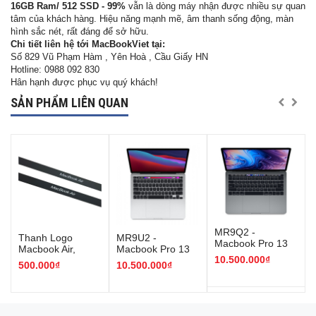
16GB Ram/ 512 SSD - 99%
vẫn là dòng máy nhận được nhiều sự quan
tâm của khách hàng. Hiệu năng mạnh mẽ, âm thanh sống động, màn
hình sắc nét, rất đáng để sở hữu.
Chi tiết liên hệ tới MacBookViet tại:
Số 829 Vũ Phạm Hàm , Yên Hoà , Cầu Giấy HN
Hotline: 0988 092 830
Hân hạnh được phục vụ quý khách!
SẢN PHẨM LIÊN QUAN
MR9Q2 -
Thanh Logo
MR9U2 -
Macbook Pro 13
Macbook Air,
Macbook Pro 13
inch 2018 Space
10.500.000₫
Macbook Pro
inch 2018 Silver
500.000₫
10.500.000₫
Gray Core I5 8GB
2016 trở lên
Core I5 8GB
256GB
256GB