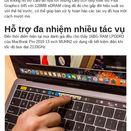
Dù không hỗ trợ card đồ họa rời nhưng card tích hợp Intel Iris Plus
Graphics 645 với 128MB eDRAM cũng đã đủ cho gấp đôi hiệu suất so
với thế hệ trước, có thể giúp bạn xử lý hoàn hảo các tác vụ đồ họa một
cách mượt mà
Hỗ trợ đa nhiệm nhiều tác vụ
Đến thời điểm hiện tại mọi đánh giá đều cho thấy 16BG RAM LPDDR3
của MacBook Pro 2019 13 inch MUHN2 sử dụng rất tiết kiệm điện khi
tốc độ bus đạt 2133GHz.