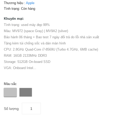
Thương hiệu :
Apple
Tình trạng:
Còn hàng
Khuyến mại:
Tình trạng: used máy đẹp 99%
Màu: MV972 (space Gray) | MV9A2 (silver)
Bảo hành 06 tháng + Bao test 7 ngày đổi trả do lỗi nhà sản xuất
Tặng kèm túi chống sốc và dán màn hình
CPU: 2.8GHz Quad-Core i7-8569U (Turbo 4.7GHz, 6MB cache)
RAM: 16GB 2133MHz DDR3
Storage: 512GB On-board SSD
VGA: Onboard Intel...
Màu sắc
Số lượng