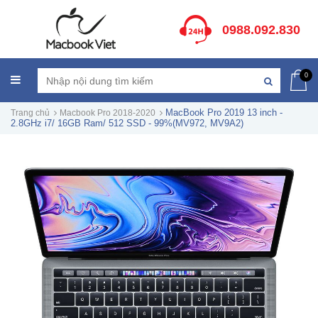
0988.092.830
0
MacBook Pro 2019 13 inch -
Trang chủ
Macbook Pro 2018-2020
2.8GHz i7/ 16GB Ram/ 512 SSD - 99%(MV972, MV9A2)