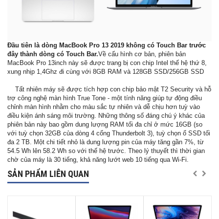
Đầu tiên là dòng MacBook Pro 13 2019 không có Touch Bar trước
đây thành dòng có Touch Bar.
Về cấu hình cơ bản, phiên bản
MacBook Pro 13inch này sẽ được trang bị con chip Intel thế hệ thứ 8,
xung nhịp 1,4Ghz đi cùng với 8GB RAM và 128GB SSD/256GB SSD
Tất nhiên máy sẽ được tích hợp con chip bảo mật T2 Security và hỗ
trợ công nghệ màn hình True Tone - một tính năng giúp tự động điều
chỉnh màn hình nhằm cho màu sắc tự nhiên và dễ chịu hơn tuỳ vào
điều kiện ánh sáng môi trường. Những thông số đáng chú ý khác của
phiên bản này bao gồm dung lượng RAM tối đa chỉ ở mức 16GB (so
với tuỳ chọn 32GB của dòng 4 cổng Thunderbolt 3), tuỳ chọn ổ SSD tối
đa 2 TB. Một chi tiết nhỏ là dung lượng pin của máy tăng gần 7%, từ
54.5 Wh lên 58.2 Wh so với thế hệ trước. Theo lý thuyết thì thời gian
chờ của máy là 30 tiếng, khả năng lướt web 10 tiếng qua Wi-Fi.
SẢN PHẨM LIÊN QUAN