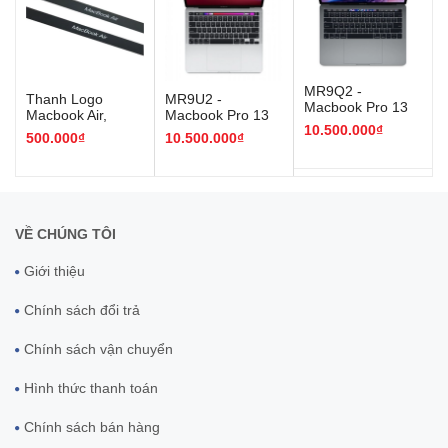
MR9Q2 -
Thanh Logo
MR9U2 -
Macbook Pro 13
Macbook Air,
Macbook Pro 13
inch 2018 Space
10.500.000₫
Macbook Pro
inch 2018 Silver
500.000₫
10.500.000₫
Gray Core I5 8GB
2016 trở lên
Core I5 8GB
256GB
256GB
VỀ CHÚNG TÔI
Giới thiệu
Chính sách đổi trả
Chính sách vận chuyển
Hình thức thanh toán
Chính sách bán hàng