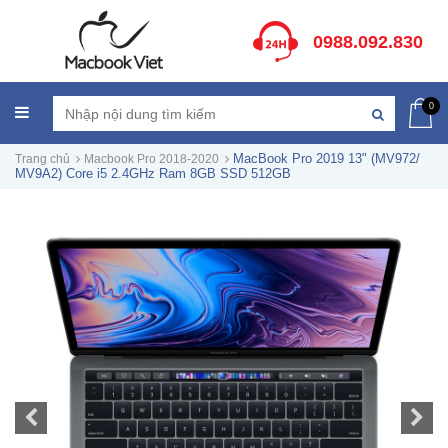
0988.092.830
0
MacBook Pro 2019 13" (MV972/
Trang chủ
Macbook Pro 2018-2020
MV9A2) Core i5 2.4GHz Ram 8GB SSD 512GB