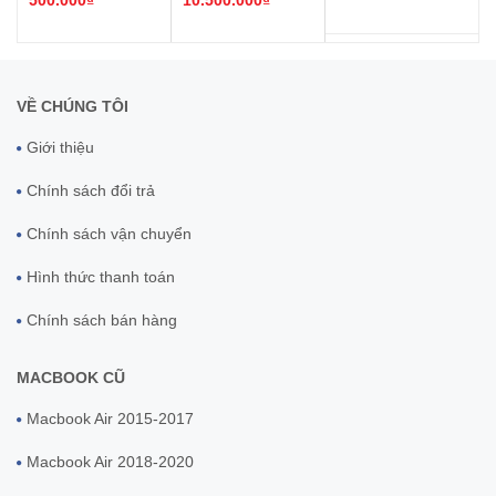
500.000₫
10.500.000₫
Gray Core I5 8GB
2016 trở lên
Core I5 8GB
256GB
256GB
VỀ CHÚNG TÔI
Giới thiệu
Chính sách đổi trả
Chính sách vận chuyển
Hình thức thanh toán
Chính sách bán hàng
MACBOOK CŨ
Macbook Air 2015-2017
Macbook Air 2018-2020