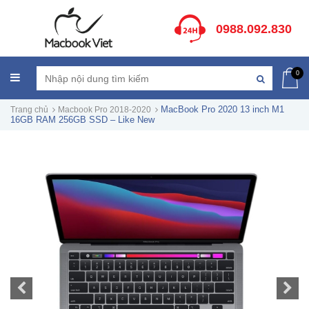
0988.092.830
0
MacBook Pro 2020 13 inch M1
Trang chủ
Macbook Pro 2018-2020
16GB RAM 256GB SSD – Like New