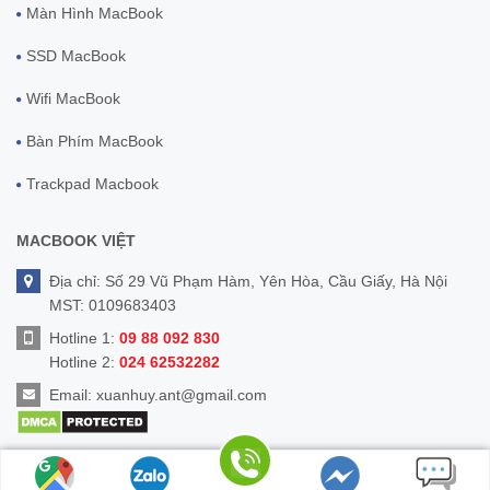
Màn Hình MacBook
SSD MacBook
Wifi MacBook
Bàn Phím MacBook
Trackpad Macbook
MACBOOK VIỆT
Địa chỉ: Số 29 Vũ Phạm Hàm, Yên Hòa, Cầu Giấy, Hà Nội
MST: 0109683403
Hotline 1:
09 88 092 830
Hotline 2:
024 62532282
Email:
xuanhuy.ant@gmail.com
© Bản quyền thuộc về
MacbookViet