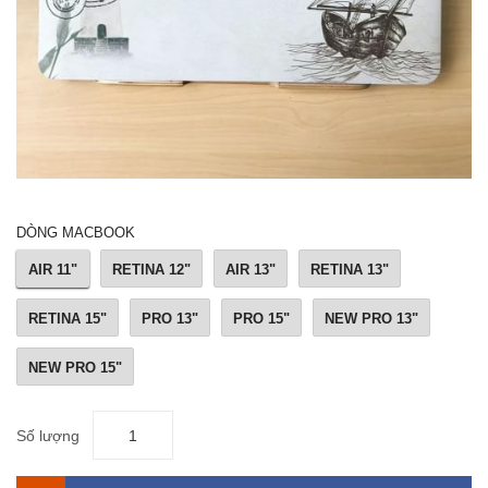
DÒNG MACBOOK
AIR 11"
RETINA 12"
AIR 13"
RETINA 13"
RETINA 15"
PRO 13"
PRO 15"
NEW PRO 13"
NEW PRO 15"
Số lượng