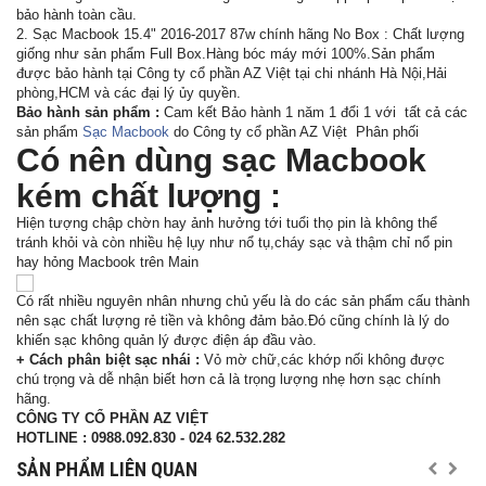
bảo hành toàn cầu.
2. Sạc Macbook 15.4" 2016-2017 87w chính hãng No Box : Chất lượng
giống như sản phẩm Full Box.Hàng bóc máy mới 100%.Sản phẩm
được bảo hành tại Công ty cổ phần AZ Việt tại chi nhánh Hà Nội,Hải
phòng,HCM và các đại lý ủy quyền.
Bảo hành sản phẩm :
Cam kết Bảo hành 1 năm 1 đổi 1 với tất cả các
sản phẩm
Sạc Macbook
do Công ty cổ phần AZ Việt Phân phối
Có nên dùng sạc Macbook
kém chất lượng :
Hiện tượng chập chờn hay ảnh hưởng tới tuổi thọ pin là không thể
tránh khỏi và còn nhiều hệ lụy như nổ tụ,cháy sạc và thậm chỉ nổ pin
hay hỏng Macbook trên Main
Có rất nhiều nguyên nhân nhưng chủ yếu là do các sản phẩm cấu thành
nên sạc chất lượng rẻ tiền và không đảm bảo.Đó cũng chính là lý do
khiến sạc không quản lý được điện áp đầu vào.
+ Cách phân biệt sạc nhái :
Vỏ mờ chữ,các khớp nối không được
chú trọng và dễ nhận biết hơn cả là trọng lượng nhẹ hơn sạc chính
hãng.
CÔNG TY CỔ PHẦN AZ VIỆT
HOTLINE : 0988.092.830 - 024 62.532.282
SẢN PHẨM LIÊN QUAN