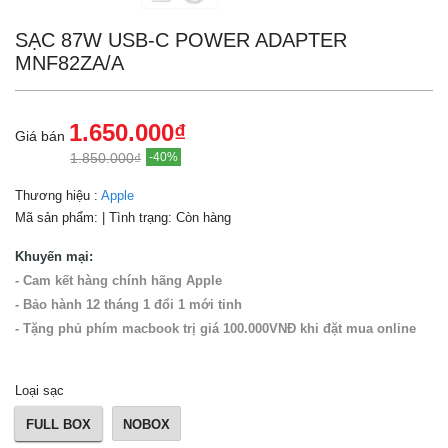
SẠC 87W USB-C POWER ADAPTER
MNF82ZA/A
1.650.000₫
Giá bán
1.850.000₫
-40%
Thương hiệu :
Apple
Mã sản phẩm:
| Tình trạng:
Còn hàng
Khuyến mại:
- Cam kết hàng chính hãng Apple
- Bảo hành 12 tháng 1 đổi 1 mới tinh
- Tặng phủ phím macbook trị giá 100.000VNĐ khi đặt mua online
Loại sạc
FULL BOX
NOBOX