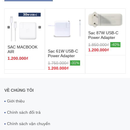
Sạc 87W USB-C
Power Adapter
MNF82ZA/A
1.850.000₫
-40%
SẠC MACBOOK
1.200.000₫
Sạc 61W USB-C
AIR
Power Adapter
2018/2019/2020
1.200.000₫
MNF72ZA/A
USB-C 30W
1.750.000₫
-31%
1.200.000₫
VỀ CHÚNG TÔI
Giới thiệu
Chính sách đổi trả
Chính sách vận chuyển