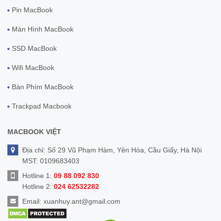
Pin MacBook
Màn Hình MacBook
SSD MacBook
Wifi MacBook
Bàn Phím MacBook
Trackpad Macbook
MACBOOK VIỆT
Địa chỉ: Số 29 Vũ Phạm Hàm, Yên Hòa, Cầu Giấy, Hà Nội
MST: 0109683403
Hotline 1:
09 88 092 830
Hotline 2:
024 62532282
Email:
xuanhuy.ant@gmail.com