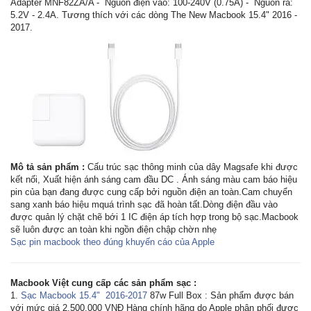
Adapter MNF82ZA/A - Nguồn điện vào: 100-240V (0.75A) - Nguồn ra:
5.2V - 2.4A. Tương thích với các dòng The New Macbook 15.4" 2016 -
2017.
Mô tả sản phẩm :
Cấu trúc sạc thông minh của dây Magsafe khi được
kết nối, Xuất hiện ánh sáng cam đầu DC . Ánh sáng màu cam báo hiệu
pin của bạn đang được cung cấp bởi nguồn điện an toàn.Cam chuyển
sang xanh báo hiệu mquá trình sạc đã hoàn tất.Dòng điện đầu vào
được quản lý chặt chẽ bới 1 IC điện áp tích hợp trong bộ sạc.Macbook
sẽ luôn được an toàn khi ngồn điện chập chờn nhẹ
Sạc pin macbook theo đúng khuyến cáo của Apple
Macbook Việt cung cấp các sản phẩm sạc :
1.
Sạc Macbook 15.4" 2016-2017
87w Full Box : Sản phẩm được bán
với mức giá 2.500.000 VNĐ Hàng chính hãng do Apple phân phối được