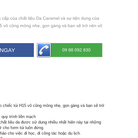
ng cấp của chất liệu Da Caramel và sự tiện dụng của
H15 vô cũng mỏng nhẹ, gọn gàng và bạn sẽ trở nên vô
 NGAY
09 88 092 830
úp chiếc túi H15 vô cũng mỏng nhẹ, gọn gàng và bạn sẽ trở
 quy trình liền mạch
 chất liệu da được sử dụng nhiều nhất hiện này tại những
 cho form túi luôn đứng.
hảo cho việc đi học, đi công tác hoặc du lịch.