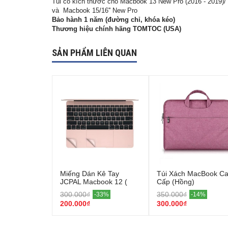
Túi có kích thước cho Macbook 13 New Pro (2016 - 2019)/ 
và Macbook 15/16'' New Pro
Bảo hành 1 năm (đường chỉ, khóa kéo)
Thương hiệu chính hãng TOMTOC (USA)
SẢN PHẨM LIÊN QUAN
Miếng Dán Kê Tay
Túi Xách MacBook C
JCPAL Macbook 12 (
Cấp (Hồng)
Rose Gold)
300.000₫
350.000₫
-33%
-14%
200.000₫
300.000₫