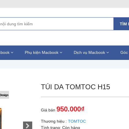
TÌM 
acbook
Phụ kiện Macbook
Dịch vụ Macbook
Góc 
TÚI DA TOMTOC H15
950.000₫
Giá bán
Thương hiệu :
TOMTOC
Tình trạng:
Còn hàng