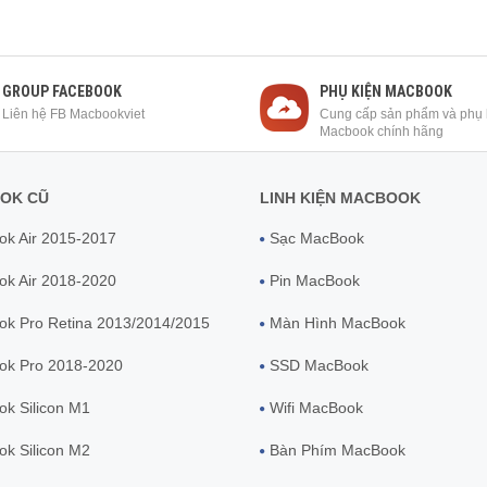
GROUP FACEBOOK
PHỤ KIỆN MACBOOK
Liên hệ FB Macbookviet
Cung cấp sản phẩm và phụ 
Macbook chính hãng
OK CŨ
LINH KIỆN MACBOOK
k Air 2015-2017
Sạc MacBook
k Air 2018-2020
Pin MacBook
k Pro Retina 2013/2014/2015
Màn Hình MacBook
ok Pro 2018-2020
SSD MacBook
k Silicon M1
Wifi MacBook
k Silicon M2
Bàn Phím MacBook