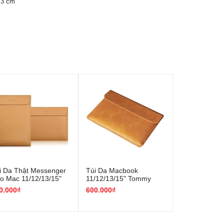
 3 cm
i Da Thật Messenger
Túi Da Macbook
o Mac 11/12/13/15"
11/12/13/15" Tommy
âu Sáng)
Town (M179)
0.000₫
600.000₫