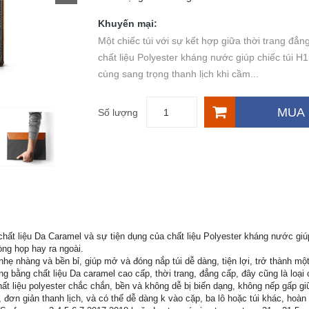
Khuyến mại:
Một chiếc túi với sự kết hợp giữa thời trang đẳ
chất liệu Polyester kháng nước giúp chiếc túi 
cùng sang trọng thanh lịch khi cầm...
MUA
Số lượng
 chất liệu Da Caramel và sự tiện dụng của chất liệu Polyester kháng nước gi
òng họp hay ra ngoài.
ẹ nhàng và bền bỉ, giúp mở và đóng nắp túi dễ dàng, tiện lợi, trở thành một
g bằng chất liệu Da caramel cao cấp, thời trang, đẳng cấp, đây cũng là loại
t liệu polyester chắc chắn, bền và không dễ bị biến dạng, không nếp gấp giữ
, đơn giản thanh lịch, và có thể dễ dàng k vào cặp, ba lô hoặc túi khác, hoàn 