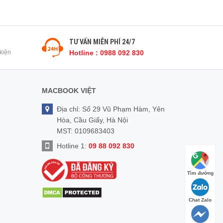
TƯ VẤN MIỄN PHÍ 24/7
kiện
Hotline : 0988 092 830
MACBOOK VIỆT
Địa chỉ: Số 29 Vũ Phạm Hàm, Yên
Hòa, Cầu Giấy, Hà Nội
MST: 0109683403
Hotline 1:
09 88 092 830
Tìm đường
Chat Zalo