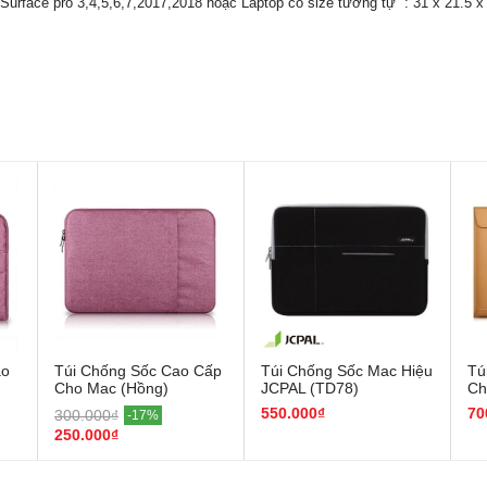
Surface pro 3,4,5,6,7,2017,2018 hoặc Laptop có size tương tự : 31 x 21.5 x
ao
Túi Chống Sốc Cao Cấp
Túi Chống Sốc Mac Hiệu
Tú
Cho Mac (Hồng)
JCPAL (TD78)
Ch
(N
550.000₫
70
300.000₫
-17%
250.000₫