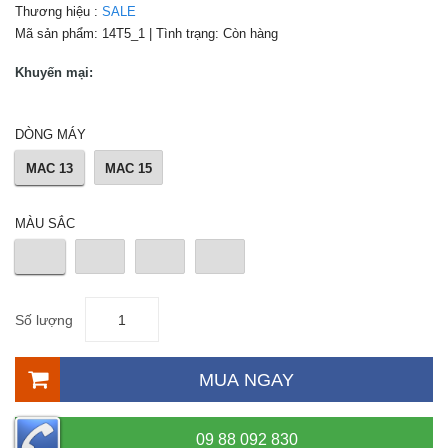
Thương hiệu :
SALE
Mã sản phẩm:
14T5_1
| Tình trạng:
Còn hàng
Khuyến mại:
DÒNG MÁY
MAC 13
MAC 15
MÀU SẮC
Số lượng
MUA NGAY
09 88 092 830