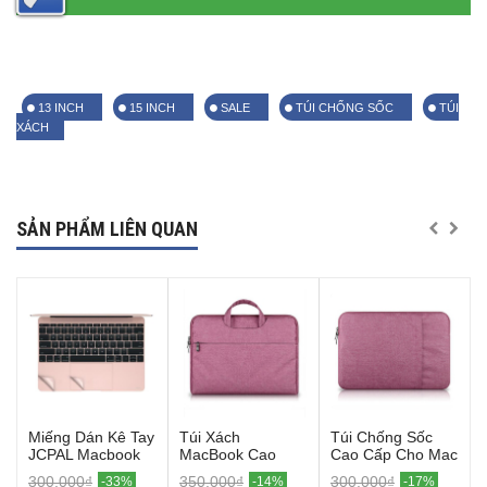
13 INCH
15 INCH
SALE
TÚI CHỐNG SỐC
TÚI
XÁCH
SẢN PHẨM LIÊN QUAN
Miếng Dán Kê Tay
Túi Xách
Túi Chống Sốc
JCPAL Macbook
MacBook Cao
Cao Cấp Cho Mac
12 ( Rose Gold)
Cấp (Hồng)
(Hồng)
300.000₫
350.000₫
300.000₫
-33%
-14%
-17%