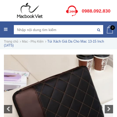
0988.092.830
0
Túi Xách Giả Da Cho Mac 13-15 Inch
Trang chủ
Mac - Phụ Kiện
(14T5)